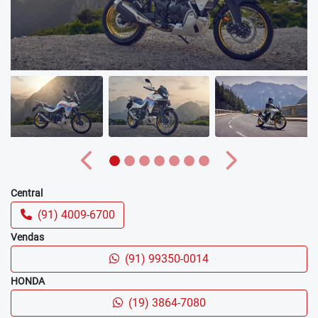
Anterior
Próximo
Central
(91) 4009-6700
Vendas
(91) 99350-0014
HONDA
(19) 3864-7080