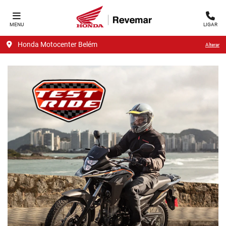
MENU
LIGAR
Honda Motocenter Belém
Alterar