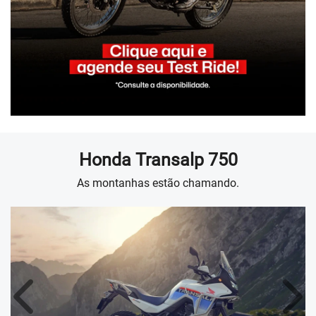
Honda
Transalp 750
As montanhas estão chamando.
Anterior
Próx