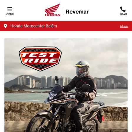
MENU
LIGAR
Honda Motocenter Belém
Alterar