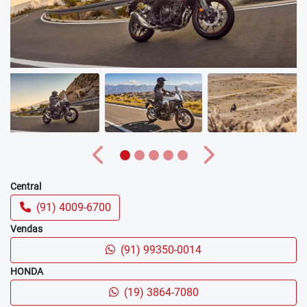
Anterior
Próximo
Central
(91) 4009-6700
Vendas
(91) 99350-0014
HONDA
(19) 3864-7080