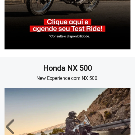
Honda
NX 500
New Experience com NX 500.
Anterior
Próx