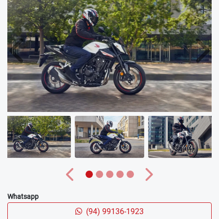
Anterior
Próx
Anterior
Próximo
Whatsapp
(94) 99136-1923