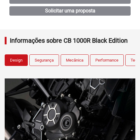
Solicitar uma proposta
Informações sobre CB 1000R Black Edition
Design
Segurança
Mecânica
Performance
Tecn