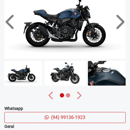
Anterior
Próx
Anterior
Próximo
Whatsapp
(94) 99136-1923
Geral