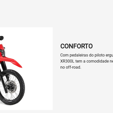
CONFORTO
Com pedaleiras do piloto erg
XR300L tem a comodidade nec
no off-road.