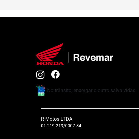
No trânsito, enxergar o outro salva vidas.
R Motos LTDA
01.219.219/0007-34