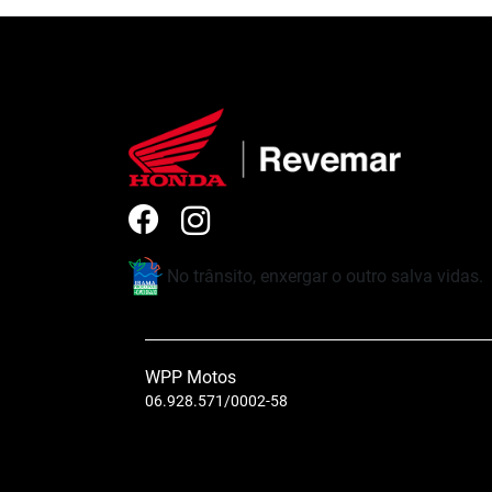
No trânsito, enxergar o outro salva vidas.
WPP Motos
06.928.571/0002-58