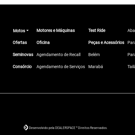
Motores e Máquinas
Test Ride
Aba
Motos
Ofertas
Oficina
Peças e Acessórios
Par
Seminovas
Agendamento de Recall
Belém
Par
Consórcio
Agendamento de Serviços
Marabá
Tail
Desenvolvido pela DEALERSPACE ® Direitos Reservados.