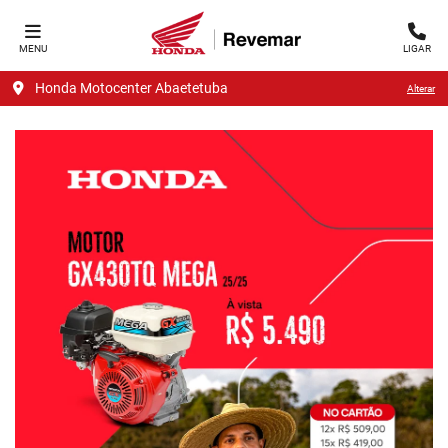
MENU
LIGAR
Honda Motocenter Abaetetuba
Alterar