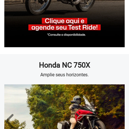
Honda
NC 750X
Amplie seus horizontes.
Anterior
Próx