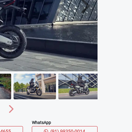
Próximo
Próximo
WhatsApp
-4655
(91) 99350-0014