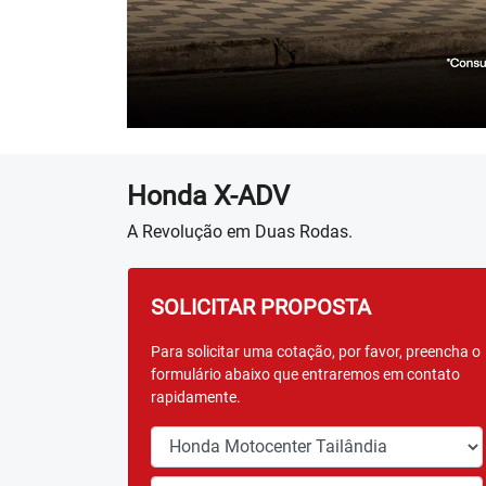
Honda
X-ADV
A Revolução em Duas Rodas.
SOLICITAR PROPOSTA
Para solicitar uma cotação, por favor, preencha o
formulário abaixo que entraremos em contato
rapidamente.