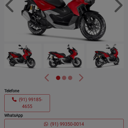
Anterior
Próx
Anterior
Próximo
Telefone
(91) 99185-
4655
WhatsApp
(91) 99350-0014