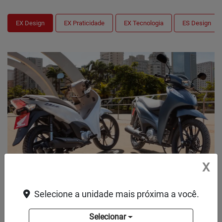
EX Design
EX Praticidade
EX Tecnologia
ES Design
X
NOVO GRAFISMO
Selecione a unidade mais próxima a você.
O grafismo da nova Biz 125 EX traz um visual moderno e
Selecionar
elegante, realçando ainda mais o estilo da moto.