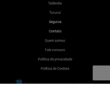
Tailândia
Tucuruí
Seguros
Contato
Quem somos
Fale conosco
Política de privacidade
Política de Cookies
No trânsito, enxergar o outro salva vidas.
WPP Motos
06.928.571/0004-10