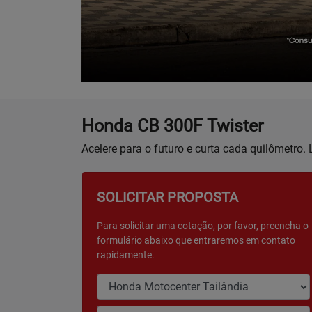
Honda
CB 300F Twister
Acelere para o futuro e curta cada quilômetro
SOLICITAR PROPOSTA
Para solicitar uma cotação, por favor, preencha o
formulário abaixo que entraremos em contato
rapidamente.