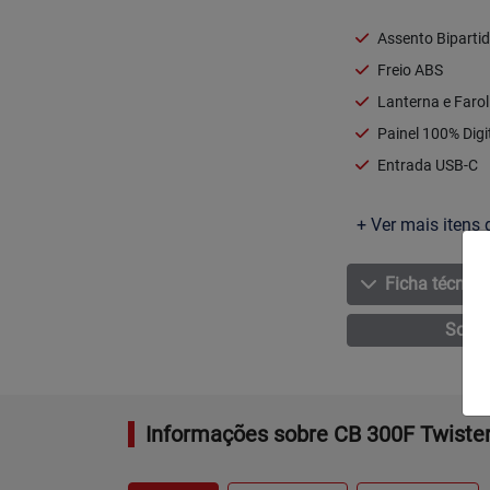
Assento Biparti
Freio ABS
Lanterna e Faro
Painel 100% Digi
Entrada USB-C
+ Ver mais itens 
Ficha técnica
Solic
Informações sobre CB 300F Twiste