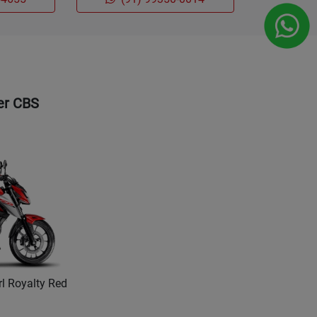
er CBS
rl Royalty Red