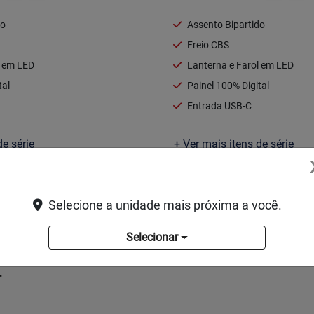
do
Assento Bipartido
Freio CBS
l em LED
Lanterna e Farol em LED
tal
Painel 100% Digital
Entrada USB-C
de série
+ Ver mais itens de série
Ficha técnica
Selecione a unidade mais próxima a você.
itar uma proposta
Solicitar uma pr
Selecionar
r