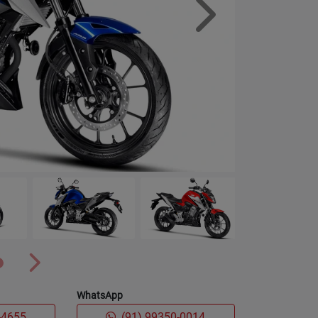
Próximo
Próximo
WhatsApp
-4655
(91) 99350-0014