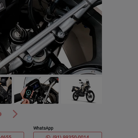
Próximo
Próximo
WhatsApp
-4655
(91) 99350-0014