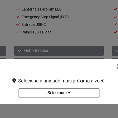
Lanterna e Farol em LED
Emergency Stop Signal (ESS)
Entrada USB-C
Painel 100% Digital
Ficha técnica
Solicitar uma proposta
Selecione a unidade mais próxima a você.
Selecionar