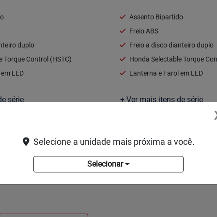
do
Assento Bipartido
Freio ABS
nteiro duplo
Freio a disco dianteiro duplo
e Torque Control (HSTC)
Honda Selectable Torque Con
l em LED
Lanterna e Farol em LED
de série
+ Ver mais itens de série
Ficha técnica
Selecione a unidade mais próxima a você.
itar uma proposta
Solicitar uma pr
Selecionar