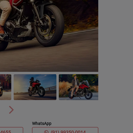
Próximo
Próximo
WhatsApp
-4655
(91) 99350-0014