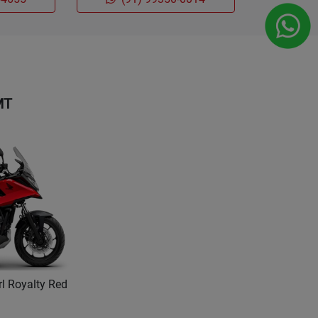
MT
rl Royalty Red