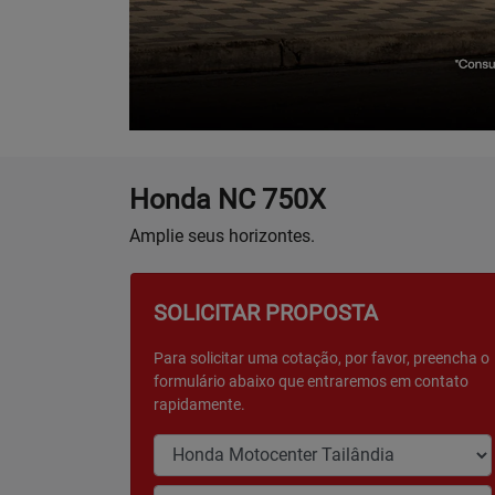
Honda
NC 750X
Amplie seus horizontes.
SOLICITAR PROPOSTA
Para solicitar uma cotação, por favor, preencha o
formulário abaixo que entraremos em contato
rapidamente.