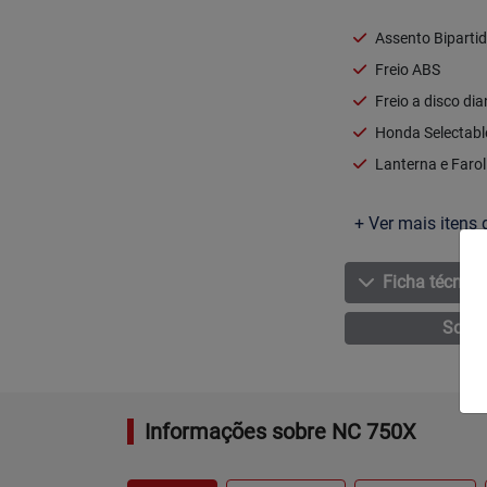
Assento Biparti
Freio ABS
Freio a disco dia
Honda Selectabl
Lanterna e Faro
+ Ver mais itens 
Ficha técnica
Solic
Informações sobre NC 750X